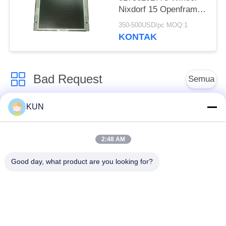
Nixdorf 15 Openframe
High Bright Display
350-500USD/pc MOQ:1
LCD Suku Cadang
KONTAK
Mesin ATM
Bad Request
Semua
KUN
Mesin ATM Parts
NCR ATM Parts
2:48 AM
Wincor Nixdorf
Bagian ATM Diebold
Bagian ATM
Good day, what product are you looking for?
Bagian-bagian ATM
Bagian ATM Hitachi
NMD