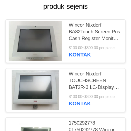
produk sejenis
Wincor Nixdorf
BA82Touch Screen Pos
Cash Register Monitor
Tampilan dengan
$100.00~$300.00 per piece MOQ:1
kualitas tinggi
KONTAK
Wincor Nixdorf
TOUCHSCREEN
BAT2R-3 LC-Display
Bagian ATM
$100.00~$300.00 per piece MOQ:1
KONTAK
1750292778
01750292778 Wincor