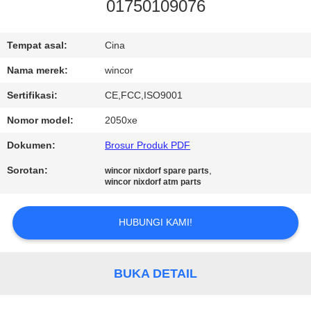
KUALITAS
01750109076
HUBUNGI
Tempat asal:
Cina
KAMI
Nama merek:
wincor
Sertifikasi:
CE,FCC,ISO9001
BERITA
Nomor model:
2050xe
Dokumen:
Brosur Produk PDF
PERMINTAAN
Sorotan:
,
wincor nixdorf spare parts
PENAWARAN
wincor nixdorf atm parts
SITEMAP
HUBUNGI KAMI!
PRIVACY
BUKA DETAIL
POLICY