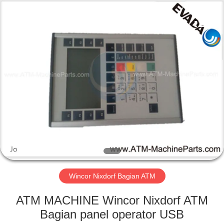
GSM
International
Trade
Co.,Ltd..
All
Rights
Reserved.
RUMAH
PRODUK
TENTANG
KAMI
TUR
PABRIK
Wincor Nixdorf Bagian ATM
ATM MACHINE Wincor Nixdorf ATM
KONTROL
Bagian panel operator USB