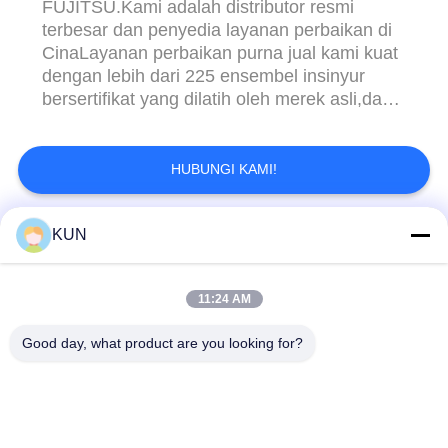
FUJITSU.Kami adalah distributor resmi
terbesar dan penyedia layanan perbaikan di
CinaLayanan perbaikan purna jual kami kuat
dengan lebih dari 225 ensembel insinyur
bersertifikat yang dilatih oleh merek asli,dan
menawarkan layanan kepada bank milik
negara di seluruh daratan Cina dan Hong
Kong. Dengan pengalaman 10 tahun dalam
HUBUNGI KAMI!
layanan keahlian, GSM memperoleh pangsa
pasar luar negeri yang cukup besar sebesar
KUN
8 ...
Bad Request
Semua
11:24 AM
Mesin ATM Parts
NCR ATM Parts
Good day, what product are you looking for?
Wincor Nixdorf
Bagian ATM Diebold
Bagian ATM