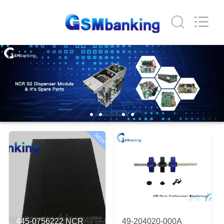
GSM
International
Trade
Co.,Ltd..
All
Rights
Reserved.
RUMAH
PRODUK
TENTANG
KAMI
NEW
TUR
PABRIK
KONTROL
445-0756222 NCR
49-204020-000A