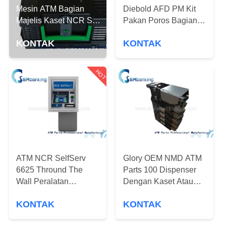
KUALITAS
Mesin ATM Bagian
Diebold AFD PM Kit
Majelis Kaset NCR S2
Pakan Poros Bagian
4450756222
HUBUNGI
Mesin ATM
KONTAK
KONTAK
49204020000A
KAMI
HOT
BERITA
PERMINTAAN
PENAWARAN
ATM NCR SelfServ
Glory OEM NMD ATM
SITEMAP
6625 Thround The
Parts 100 Dispenser
Wall Peralatan
Dengan Kaset Atau
PRIVACY
Keuangan Mesin NCR
Tanpa Kaset NF300
KONTAK
KONTAK
NQ300
POLICY