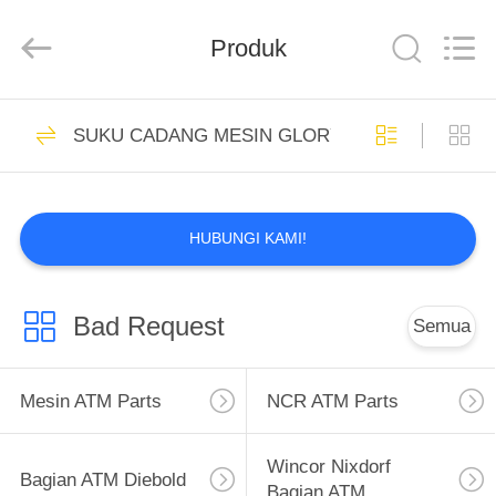
GSM
International
Trade
Produk
Co.,Ltd..
All
Rights
Reserved.
RUMAH
223
SUKU CADANG MESIN GLORY (Delaru)
Mesin ATM Parts
PRODUK
HUBUNGI KAMI!
TENTANG
KAMI
Bad Request
Semua
1675
TUR
PABRIK
Mesin ATM Parts
NCR ATM Parts
NCR ATM Parts
KONTROL
Wincor Nixdorf
Bagian ATM Diebold
Bagian ATM