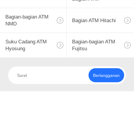
KUALITAS
Bagian-bagian ATM
HUBUNGI
Bagian ATM Hitachi
NMD
754
KAMI
Suku Cadang ATM
Bagian-bagian ATM
Bagian ATM Diebold
BERITA
Hyosung
Fujitsu
PERMINTAAN
Berlangganan
PENAWARAN
1204
SITEMAP
Wincor Nixdorf
Bagian ATM
PRIVACY
POLICY