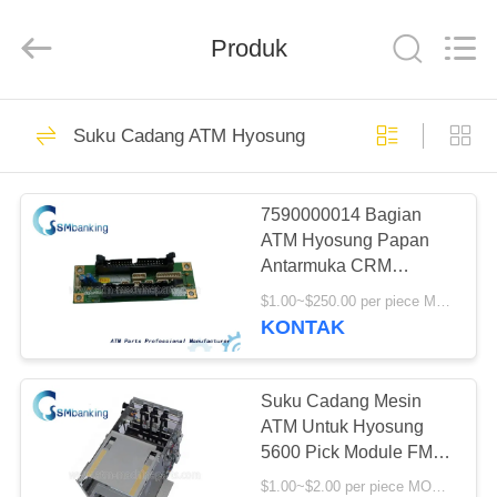
GSM
International
Trade
Produk
Co.,Ltd..
All
Rights
Reserved.
RUMAH
410
Suku Cadang ATM Hyosung
Mesin ATM Parts
PRODUK
7590000014 Bagian
ATM Hyosung Papan
TENTANG
Antarmuka CRM
KAMI
Nautilus Monimax Untuk
$1.00~$250.00 per piece MOQ:1 potong
Kontrol Panel
KONTAK
75900000-14
1858
TUR
PABRIK
Suku Cadang Mesin
NCR ATM Parts
ATM Untuk Hyosung
5600 Pick Module FM-
KONTROL
7000 7310000425
$1.00~$2.00 per piece MOQ:1 potong