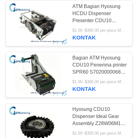
ATM Bagian Hyosung
HCDU Dispenser
434
Presenter CDU10
Suku Cadang ATM
Badan Utama
$1.00~$300.00 per piece MOQ:1
7310000709
KONTAK
Hyosung
Bagian ATM Hyosung
CDU10 Penerima printer
SPR60 S7020000068
7020000068
73
$1.00~$300.00 per piece MOQ:1
KONTAK
Bagian-bagian ATM
Fujitsu
Hyosung CDU10
Dispenser Ideal Gear
Assembly Z28W06M10
S7310000409
$1.00~$300.00 per piece MOQ:1