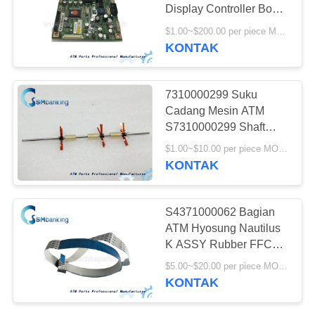
Display Controller Board
S75400000014
$1.00~$200.00 per piece MOQ:1 potong
KONTAK
528
Bagian-bagian ATM
7310000299 Suku
NMD
Cadang Mesin ATM
S7310000299 Shaft
Stack Roller Assy
$1.00~$10.00 per piece MOQ:1 potong
KONTAK
76
S4371000062 Bagian
ATM Hyosung Nautilus
Bagian ATM Hitachi
K ASSY Rubber FFC
Cable 4371000062
$5.00~$20.00 per piece MOQ:1 potong
KONTAK