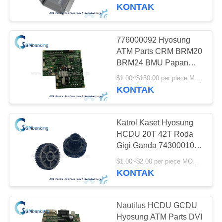
KUALITAS
7310000444
KONTAK
HUBUNGI
776000092 Hyosung
756
KAMI
ATM Parts CRM BRM20
BRM24 BMU Papan
Bagian ATM Diebold
Pengendali Utama
BERITA
$1.00~$150.00 per piece MOQ:1 potong
MX8200 Monimax 8600
KONTAK
S7760000092
7430000674
PERMINTAAN
Katrol Kaset Hyosung
PENAWARAN
HCDU 20T 42T Roda
Gigi Ganda 7430001005
1210
7430000208
SITEMAP
$1.00~$2.00 per piece MOQ:1 potong
Wincor Nixdorf
KONTAK
Bagian ATM
PRIVACY
POLICY
Nautilus HCDU GCDU
Hyosung ATM Parts DVI