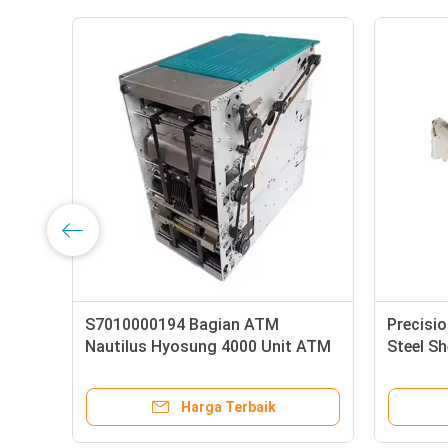
Box
S7010000194 Bagian ATM
Precisi
Nautilus Hyosung 4000 Unit ATM
Steel S
Uang Kertas CDU-M 1800SE
Machine
2700CE 7010000194
Produs
Harga Terbaik