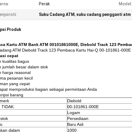
arna:
Perak
Model
nyoroti:
Suku Cadang ATM
,
suku cadang pengganti atm
psi Produk
ca Kartu ATM Bank ATM 00101861000E, Diebold Track 123 Pembac
adang ATM Diebold Track 123 Pembaca Kartu Hai-Q 00-101861-000E
asi cepat
 kualitas bagus
 jumlah besar dalam stok
 harga reasonal
ma pesanan kecil
iman yang cepat
apat memproduksi bagian sebagai permintaan Anda
kripsi barang
merk
Diebold
 TIDAK.
00-101861-000E
Logam
 stok
Persediaan
s:
Baru Asli
akan dalam
1000