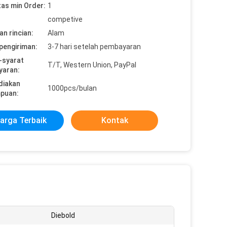
tas min Order:
1
competive
n rincian:
Alam
pengiriman:
3-7 hari setelah pembayaran
-syarat
T/T, Western Union, PayPal
yaran:
diakan
1000pcs/bulan
puan:
arga Terbaik
Kontak
Diebold