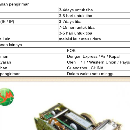
anan pengiriman
3-4days untuk tiba
3-5 hari untuk tiba
IE / IP)
3-7days tiba
7-15 hari untuk tiba
3-5 hari untuk tiba
e Lain
melalui laut atau udara
anan lainnya
FOB
riman
Dengan Express / Air / Kapal
yaran
Oleh T / T / Western Union / Payp
uhan
Guangzhou, CHINA
pengiriman
Dalam waktu satu minggu