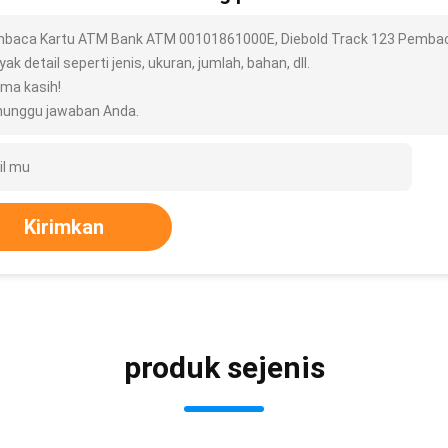
baca Kartu ATM Bank ATM 00101861000E, Diebold Track 123 Pembaca 
ak detail seperti jenis, ukuran, jumlah, bahan, dll.
ima kasih!
unggu jawaban Anda.
Kirimkan
produk sejenis