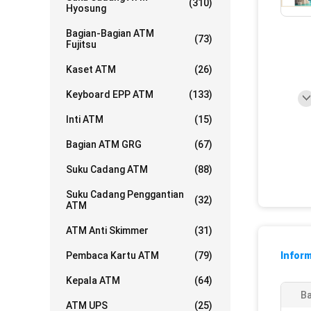
(310)
Hyosung
Bagian-Bagian ATM
(73)
Fujitsu
Kaset ATM
(26)
Keyboard EPP ATM
(133)
Inti ATM
(15)
Bagian ATM GRG
(67)
Suku Cadang ATM
(88)
Suku Cadang Penggantian
(32)
ATM
ATM Anti Skimmer
(31)
Pembaca Kartu ATM
(79)
Inform
Kepala ATM
(64)
Ba
ATM UPS
(25)