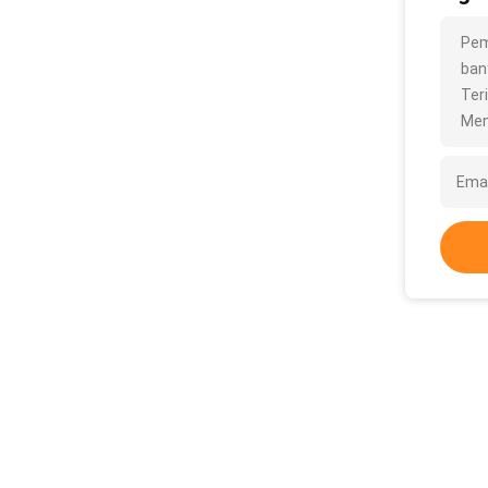
Pem
bany
Ter
Men