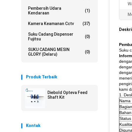
W
Pembersih Udara
(1)
Kendaraan
Me
Kamera Keamanan Cctv
(37)
Deskri
Suku Cadang Dispenser
(0)
Fujitsu
Pemba
SUKU CADANG MESIN
Suku c
(0)
GLORY (Delaru)
Inform
dengan
dengan
dengan
Produk Terbaik
meneri
pengir
kami d
Diebold Opteva Feed
1. Des
Shaft Kit
Nama 
Bagian
Bahan
Status
Kualita
Kontak
Digun