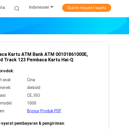
Indonesian
ita
Quote request suatu
ca Kartu ATM Bank ATM 00101861000E,
ld Track 123 Pembaca Kartu Hai-Q
 produk:
 asal:
Cina
merek:
diebold
asi:
CE, ISO
model:
1000
en:
Brosur Produk PDF
-syarat pembayaran & pengiriman: