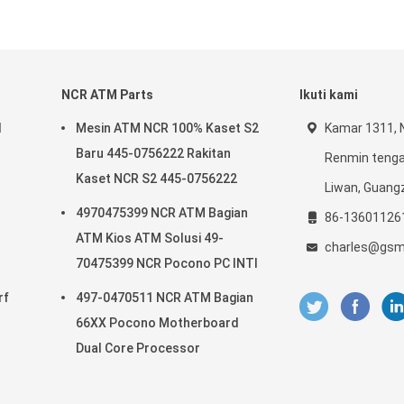
NCR ATM Parts
Ikuti kami
l
Mesin ATM NCR 100% Kaset S2
Kamar 1311, N
Baru 445-0756222 Rakitan
Renmin tengah
Kaset NCR S2 445-0756222
Liwan, Guang
4970475399 NCR ATM Bagian
86-13601126
ATM Kios ATM Solusi 49-
charles@gsm
70475399 NCR Pocono PC INTI
rf
497-0470511 NCR ATM Bagian
66XX Pocono Motherboard
Dual Core Processor