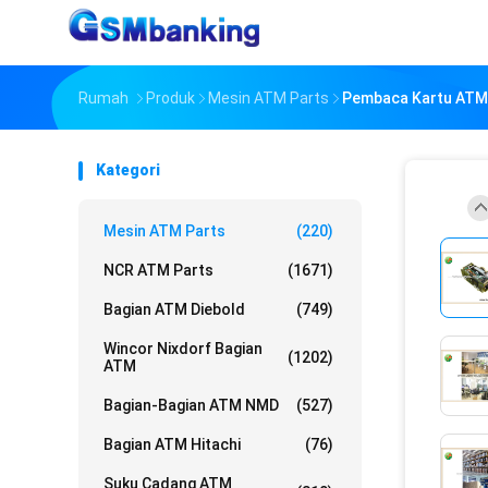
Rumah
Produk
Mesin ATM Parts
Pembaca Kartu ATM 
Kategori
Mesin ATM Parts
(220)
NCR ATM Parts
(1671)
Bagian ATM Diebold
(749)
Wincor Nixdorf Bagian
(1202)
ATM
Bagian-Bagian ATM NMD
(527)
Bagian ATM Hitachi
(76)
Suku Cadang ATM