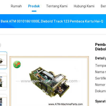
Rumah
Produk
Tentang Kami
Hubungi Kami
Ber
Bank ATM 00101861000E, Diebold Track 123 Pembaca Kartu Hai-Q
Pemba
Diebo
Detail
Tempat
Nama 
Sertifik
Nomor 
Dokum
Syarat