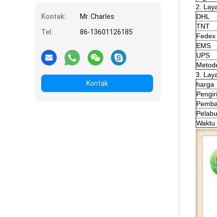
2. Lay
Kontak:
Mr. Charles
DHL
TNT
Tel:
86-13601126185
Fedex (
EMS
UPS
Metod
3. Lay
Kontak
harga
Pengi
Pemba
Pelab
Waktu 