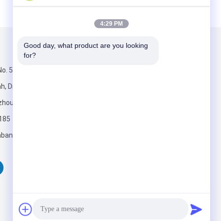
4:29 PM
Good day, what product are you looking 
Kirimkan Kami
for?
o. 555, Jalan
, Distrik
zhou, Cina
185
bankinggroup.com
Kirim