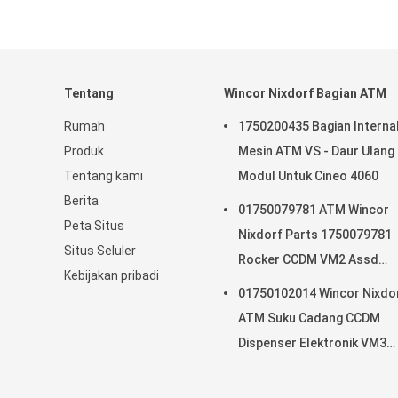
Tentang
Wincor Nixdorf Bagian ATM
Rumah
1750200435 Bagian Interna
Produk
Mesin ATM VS - Daur Ulang
Tentang kami
Modul Untuk Cineo 4060
Berita
01750079781 ATM Wincor
Peta Situs
Nixdorf Parts 1750079781
Situs Seluler
Rocker CCDM VM2 Assd
Kebijakan pribadi
memiliki Stok
01750102014 Wincor Nixdo
ATM Suku Cadang CCDM
Dispenser Elektronik VM3
Motherboard