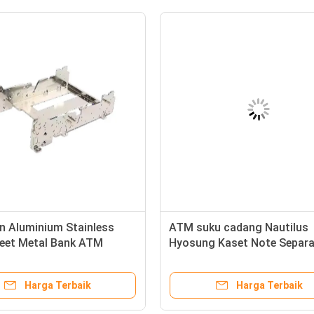
on Aluminium Stainless
ATM suku cadang Nautilus
heet Metal Bank ATM
Hyosung Kaset Note Separa
 Parts Shell Processing
7430000224 S7430000224
en
Harga Terbaik
Harga Terbaik