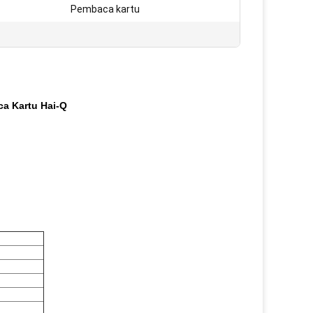
:
Pembaca kartu
a Kartu Hai-Q