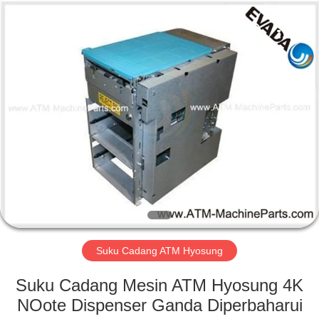
GSM
International
Trade
Co.,Ltd..
All
Rights
Reserved.
RUMAH
PRODUK
TENTANG
KAMI
TUR
PABRIK
Suku Cadang ATM Hyosung
Suku Cadang Mesin ATM Hyosung 4K
KONTROL
NOote Dispenser Ganda Diperbaharui