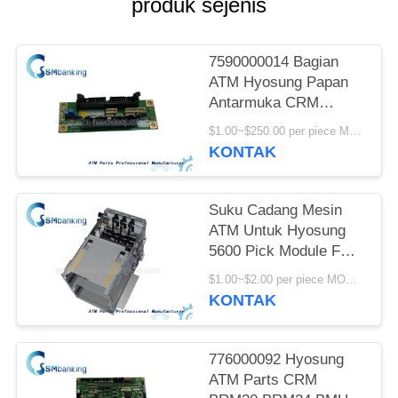
produk sejenis
7590000014 Bagian
ATM Hyosung Papan
Antarmuka CRM
Nautilus Monimax
$1.00~$250.00 per piece MOQ:1 potong
Untuk Kontrol Panel
KONTAK
75900000-14
Suku Cadang Mesin
ATM Untuk Hyosung
5600 Pick Module FM-
7000 7310000425
$1.00~$2.00 per piece MOQ:1 potong
7310000444
KONTAK
776000092 Hyosung
ATM Parts CRM