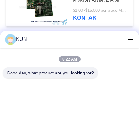
BRM20 BRM24 BMU
Papan Pengendali
$1.00~$150.00 per piece MOQ:1 potong
Utama MX8200
KONTAK
Monimax 8600
S7760000092
7430000674
KUN
Bad Request
Semua
8:22 AM
Mesin ATM Parts
NCR ATM Parts
Good day, what product are you looking for?
Wincor Nixdorf
Bagian ATM Diebold
Bagian ATM
Bagian-bagian ATM
Bagian ATM Hitachi
NMD
Suku Cadang ATM
Bagian-bagian ATM