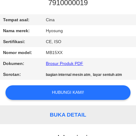
KUALITAS
7910000019
HUBUNGI
Tempat asal:
Cina
KAMI
Nama merek:
Hyosung
Sertifikasi:
CE, ISO
BERITA
Nomor model:
MB15XX
Dokumen:
Brosur Produk PDF
PERMINTAAN
Sorotan:
,
bagian internal mesin atm
layar sentuh atm
PENAWARAN
HUBUNGI KAMI!
SITEMAP
BUKA DETAIL
PRIVACY
POLICY