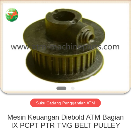
GSM
International
Trade
Co.,Ltd..
All
Rights
Reserved.
RUMAH
PRODUK
TENTANG
KAMI
TUR
PABRIK
Suku Cadang Penggantian ATM
Mesin Keuangan Diebold ATM Bagian
KONTROL
IX PCPT PTR TMG BELT PULLEY