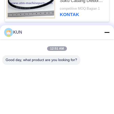
Suku Cadang Diebold
ATM 124T Timing Belt
competitive MOQ:Bagian 1
KONTAK
KUN
Bad Request
Semua
12:51 AM
Mesin ATM Parts
NCR ATM Parts
Good day, what product are you looking for?
Wincor Nixdorf
Bagian ATM Diebold
Bagian ATM
Bagian-bagian ATM
Bagian ATM Hitachi
NMD
Suku Cadang ATM
Bagian-bagian ATM