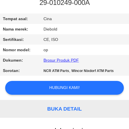
KUALITAS
29-010249-000A
HUBUNGI
Tempat asal:
Cina
KAMI
Nama merek:
Diebold
Sertifikasi:
CE, ISO
BERITA
Nomor model:
op
Dokumen:
Brosur Produk PDF
PERMINTAAN
Sorotan:
,
NCR ATM Parts
Wincor Nixdorf ATM Parts
PENAWARAN
HUBUNGI KAMI!
SITEMAP
BUKA DETAIL
PRIVACY
POLICY