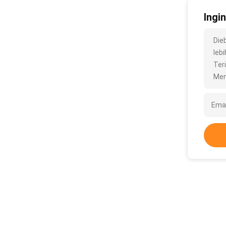
Ingi
Die
lebi
Ter
Men