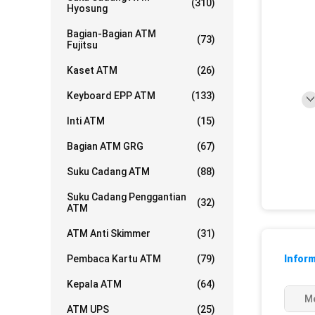
(310)
Hyosung
Bagian-Bagian ATM
(73)
Fujitsu
Kaset ATM
(26)
Keyboard EPP ATM
(133)
Inti ATM
(15)
Bagian ATM GRG
(67)
Suku Cadang ATM
(88)
Suku Cadang Penggantian
(32)
ATM
ATM Anti Skimmer
(31)
Pembaca Kartu ATM
(79)
Inform
Kepala ATM
(64)
Me
ATM UPS
(25)