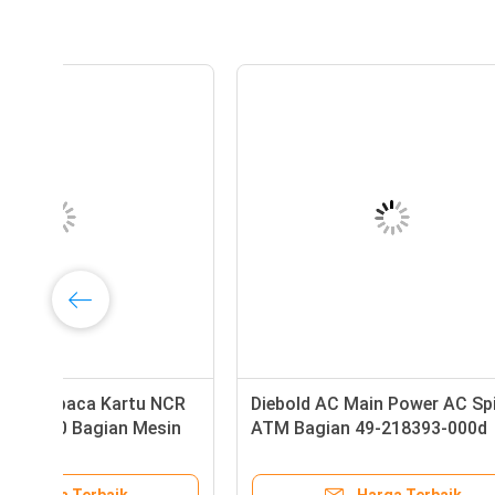
5621000038 Nautilus Hyosung
ATM Kun
Switch Power Supply HPS750-
Square 
BATMIC Bagian ATM
Keamana