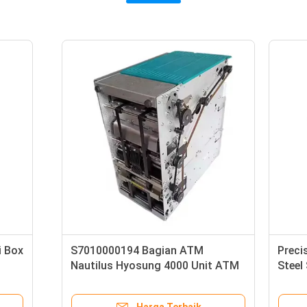
ci Kunci Mekanis Dengan
Bagian ATM Pembaca Kart
Deadbolt Mesin ATM
6622 445-0704480 Bagian M
n Tinggi
ATM