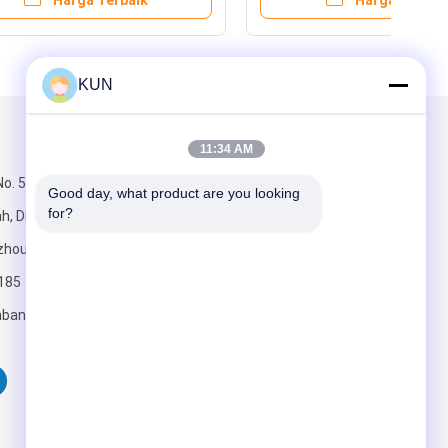
Harga Terbaik
KUN
Kirimkan Kami
11:34 AM
o. 555, Jalan
Good day, what product are you looking 
for?
, Distrik
zhou, Cina
185
bankinggroup.com
Kirim