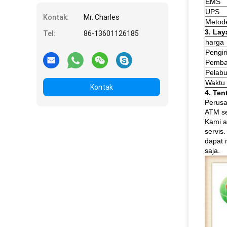
EMS
UPS
Kontak:
Mr. Charles
Metod
3. Lay
Tel:
86-13601126185
harga
Pengi
Pemba
Pelab
Waktu 
Kontak
4. Ten
Perusa
ATM se
Kami a
servis.
dapat 
saja.