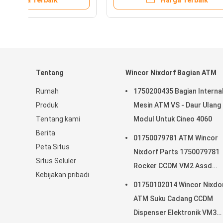
Harga Terbaik
Tentang
Wincor Nixdorf Bagian ATM
Rumah
1750200435 Bagian Interna
Produk
Mesin ATM VS - Daur Ulang
Tentang kami
Modul Untuk Cineo 4060
Berita
01750079781 ATM Wincor
Peta Situs
Nixdorf Parts 1750079781
Situs Seluler
Rocker CCDM VM2 Assd
Kebijakan pribadi
memiliki Stok
01750102014 Wincor Nixdo
ATM Suku Cadang CCDM
Dispenser Elektronik VM3