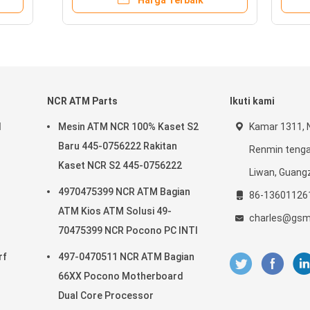
Harga Terbaik
Harga Terbaik
NCR ATM Parts
Ikuti kami
l
Mesin ATM NCR 100% Kaset S2
Kamar 1311, N
Baru 445-0756222 Rakitan
Renmin tengah
Kaset NCR S2 445-0756222
Liwan, Guang
4970475399 NCR ATM Bagian
86-13601126
ATM Kios ATM Solusi 49-
charles@gsm
70475399 NCR Pocono PC INTI
rf
497-0470511 NCR ATM Bagian
66XX Pocono Motherboard
Dual Core Processor