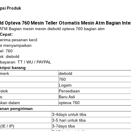
psi Produk
ld Opteva 760 Mesin Teller Otomatis Mesin Atm Bagian Inte
ATM Bagian mesin mesin diebold opteva 760 bagian atm
 Cepat:
erima pesanan kecil
at menyampaikan
el: 760
ek: diebold
bayaran: TT / WU / PAYPAL
kripsi barang
merk
diebold
760
Logam
 stok
Persediaan
s:
Baru Asli
akan dalam
opteva 760
yanan pengiriman
3-4days untuk tiba
3-5 hari untuk tiba
IE / IP)
3-7days tiba