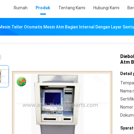
Rumah
Produk
Tentang Kami
Hubungi Kami
Ber
Mesin Teller Otomatis Mesin Atm Bagian Internal Dengan Layar Sent
Diebo
Atm B
Detail
Tempat
Nama 
Sertifik
Nomor 
Dokum
Syarat