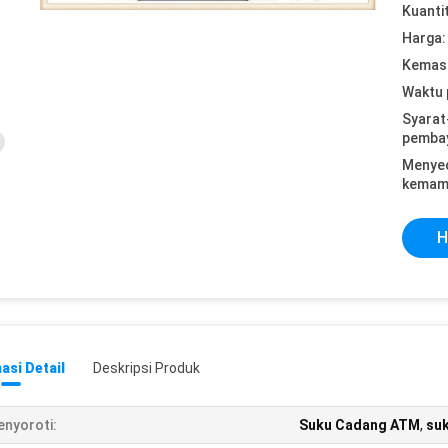
Kuanti
Harga:
Kemasa
Waktu 
Syarat
pemba
Menye
kemam
H
asi Detail
Deskripsi Produk
nyoroti:
Suku Cadang ATM
,
su