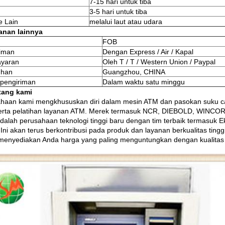
7-15 hari untuk tiba
3-5 hari untuk tiba
e Lain
melalui laut atau udara
anan lainnya
FOB
riman
Dengan Express / Air / Kapal
yaran
Oleh T / T / Western Union / Paypal
uhan
Guangzhou, CHINA
pengiriman
Dalam waktu satu minggu
tang kami
haan kami mengkhususkan diri dalam mesin ATM dan pasokan suku c
rta pelatihan layanan ATM.
Merek termasuk NCR, DIEBOLD, WINCOR,
dalah perusahaan teknologi tinggi baru dengan tim terbaik termasuk Ekse
Ini akan terus berkontribusi pada produk dan layanan berkualitas ting
menyediakan Anda harga yang paling menguntungkan dengan kualitas