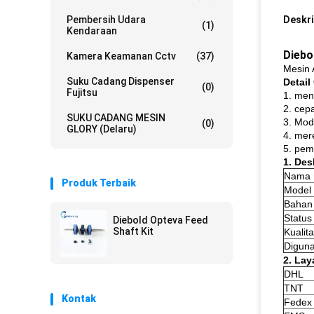
Pembersih Udara
Deskri
(1)
Kendaraan
Diebo
Kamera Keamanan Cctv
(37)
Mesin 
Suku Cadang Dispenser
Detail
(0)
Fujitsu
1. men
2. cep
SUKU CADANG MESIN
3. Mod
(0)
GLORY (Delaru)
4. mer
5. pem
1. Des
Nama 
Produk Terbaik
Model
Bahan
Status
Diebold Opteva Feed
Shaft Kit
Kualita
Digun
2. La
DHL
TNT
Kontak
Fedex (