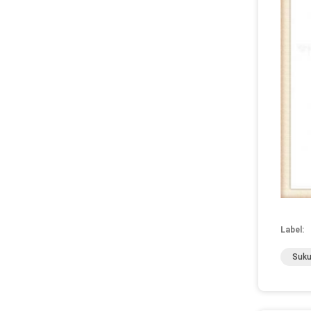
Label:
Suku