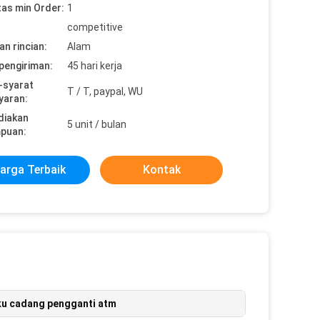
tas min Order:
1
competitive
n rincian:
Alam
pengiriman:
45 hari kerja
-syarat
T / T, paypal, WU
yaran:
diakan
5 unit / bulan
puan:
arga Terbaik
Kontak
ku cadang pengganti atm