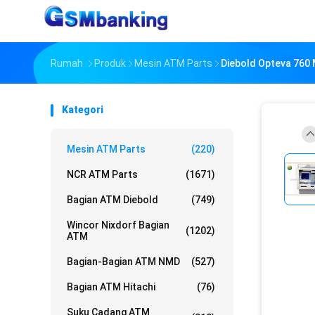
Rumah
Produk
Mesin ATM Parts
Diebold Opteva 760 
Kategori
Mesin ATM Parts
(220)
NCR ATM Parts
(1671)
Bagian ATM Diebold
(749)
Wincor Nixdorf Bagian
(1202)
ATM
Bagian-Bagian ATM NMD
(527)
Bagian ATM Hitachi
(76)
Suku Cadang ATM