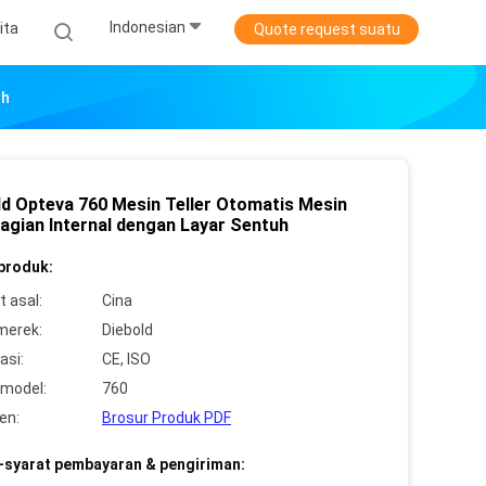
Indonesian
ita
Quote request suatu
uh
ld Opteva 760 Mesin Teller Otomatis Mesin
agian Internal dengan Layar Sentuh
 produk:
 asal:
Cina
merek:
Diebold
asi:
CE, ISO
model:
760
en:
Brosur Produk PDF
-syarat pembayaran & pengiriman: