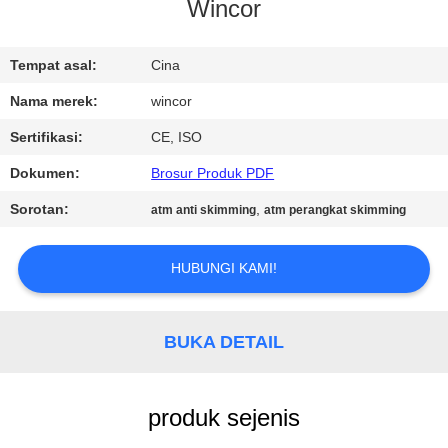
KUALITAS
Wincor
HUBUNGI
Tempat asal:
Cina
KAMI
Nama merek:
wincor
Sertifikasi:
CE, ISO
BERITA
Dokumen:
Brosur Produk PDF
Sorotan:
,
atm anti skimming
atm perangkat skimming
PERMINTAAN
PENAWARAN
HUBUNGI KAMI!
SITEMAP
BUKA DETAIL
PRIVACY
produk sejenis
POLICY