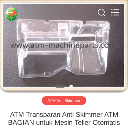
GSM
International
Trade
Co.,Ltd..
All
Rights
Reserved.
RUMAH
PRODUK
TENTANG
KAMI
TUR
PABRIK
ATM Anti Skimmer
ATM Transparan Anti Skimmer ATM
KONTROL
BAGIAN untuk Mesin Teller Otomatis