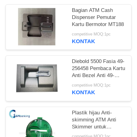
Bagian ATM Cash
Dispenser Pemutar
Kartu Bermotor MT188
competitive MOQ:1pc
KONTAK
Diebold 5500 Fasia 49-
256458 Pembaca Kartu
Anti Bezel Anti 49-
256458-XXXC
competitive MOQ:1pc
49256458
KONTAK
49256458XXXC
Plastik hijau Anti-
skimming ATM Anti
Skimmer untuk
Pembaca Kartu NCR
competitive MOQ:1pc