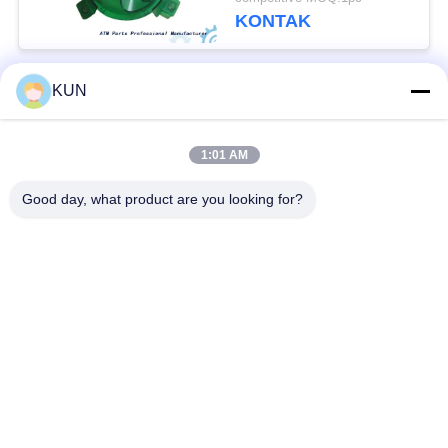
6625 4450709460
KONTAK
Tersedia
KUN
Bad Request
Semua
1:01 AM
Mesin ATM Parts
NCR ATM Parts
Good day, what product are you looking for?
Wincor Nixdorf
Bagian ATM Diebold
Bagian ATM
Bagian-bagian ATM
Bagian ATM Hitachi
NMD
Suku Cadang ATM
Bagian-bagian ATM
Hyosung
Fujitsu