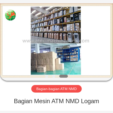
GSM
International
Trade
Co.,Ltd..
All
Rights
Reserved.
RUMAH
PRODUK
TENTANG
KAMI
TUR
PABRIK
Bagian-bagian ATM NMD
Bagian Mesin ATM NMD Logam
KONTROL