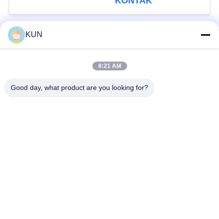
KONTAK
KUN
Bad Request
Semua
8:21 AM
Mesin ATM Parts
NCR ATM Parts
Good day, what product are you looking for?
Wincor Nixdorf
Bagian ATM Diebold
Bagian ATM
Bagian-bagian ATM
Bagian ATM Hitachi
NMD
Suku Cadang ATM
Bagian-bagian ATM
Hyosung
Fujitsu