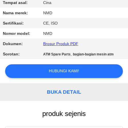
KUALITAS
Tempat asal:
Cina
Nama merek:
NMD
HUBUNGI
Sertifikasi:
CE, ISO
KAMI
Nomor model:
NMD
Dokumen:
Brosur Produk PDF
BERITA
Sorotan:
,
ATM Spare Parts
bagian-bagian mesin atm
PERMINTAAN
HUBUNGI KAMI!
PENAWARAN
SITEMAP
BUKA DETAIL
PRIVACY
produk sejenis
POLICY