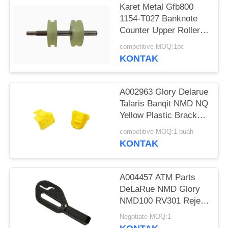
Karet Metal Gfb800
1154-T027 Banknote
Counter Upper Roller
ATM suku cadang
competitive MOQ:1pc
KONTAK
A002963 Glory Delarue
Talaris Banqit NMD NQ
Yellow Plastic Bracket
NMD ATM Parts
competitive MOQ:1 buah
KONTAK
A004457 ATM Parts
DeLaRue NMD Glory
NMD100 RV301 Reject
Cassette Pad
Negotiate MOQ:1